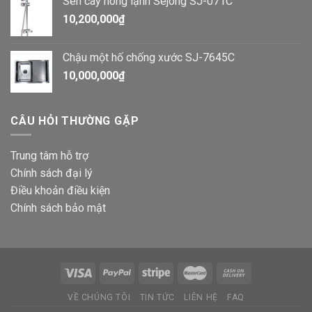
Sen cây nóng lạnh Sejong SJ-071C
10,200,000
₫
Chậu một hố chống xước SJ-7645C
10,000,000
₫
CÂU HỎI THƯỜNG GẶP
Trung tâm hỗ trợ
Chính sách đại lý
Điều khoản điều kiện
Chính sách bảo mật
VỀ CHÚNG TÔI
TIN TỨC
LIÊN HỆ
FAQ