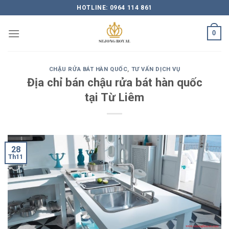
Skip
HOTLINE: 0964 114 861
to
content
0
CHẬU RỬA BÁT HÀN QUỐC
,
TƯ VẤN DỊCH VỤ
Địa chỉ bán chậu rửa bát hàn quốc
tại Từ Liêm
28
Th11