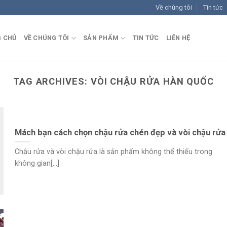
Về chúng tôi
Tin tức
 CHỦ
VỀ CHÚNG TÔI
SẢN PHẨM
TIN TỨC
LIÊN HỆ
TAG ARCHIVES:
VÒI CHẬU RỬA HÀN QUỐC
Mách bạn cách chọn chậu rửa chén đẹp và vòi chậu rửa
Chậu rửa và vòi chậu rửa là sản phẩm không thể thiếu trong
không gian[...]