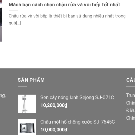
Mách bạn cách chọn chậu rửa và vòi bếp tốt nhất
Chậu rửa và vòi bếp là thiết bị bạn sử dụng nhiều nhất trong
quá[...]
SẢN PHẨM
CÂ
ng,
Trun
Sen cây nóng lạnh Sejong SJ-071C
Chín
10,200,000
₫
Điều
Chí
Chậu một hố chống xước SJ-7645C
10,000,000
₫