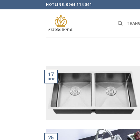
Skip
HOTLINE: 0964 114 861
to
content
TRANG
17
Th10
25