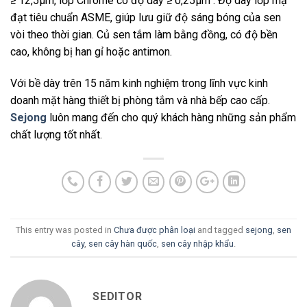
≥ 12,5μm, lớp Chrome có độ dày ≥ 0,25μm . Độ dày lớp mạ
đạt tiêu chuẩn ASME, giúp lưu giữ độ sáng bóng của sen
vòi theo thời gian. Củ sen tắm làm bằng đồng, có độ bền
cao, không bị han gỉ hoặc antimon.
Với bề dày trên 15 năm kinh nghiệm trong lĩnh vực kinh
doanh mặt hàng thiết bị phòng tắm và nhà bếp cao cấp.
Sejong
luôn mang đến cho quý khách hàng những sản phẩm
chất lượng tốt nhất.
This entry was posted in
Chưa được phân loại
and tagged
sejong
,
sen
cây
,
sen cây hàn quốc
,
sen cây nhập khẩu
.
SEDITOR