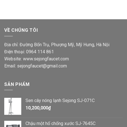
VỀ CHÚNG TÔI
Địa chỉ: Đường Bốn Trụ, Phượng Mỹ, Mỹ Hưng, Hà Nội
Điện thoại: 0964 114 861
Website: www.sejongfaucet.com
Email: sejongfaucet@gmail.com
SẢN PHẨM
Sen cây nóng lạnh Sejong SJ-071C
10,200,000
₫
Chậu một hố chống xước SJ-7645C