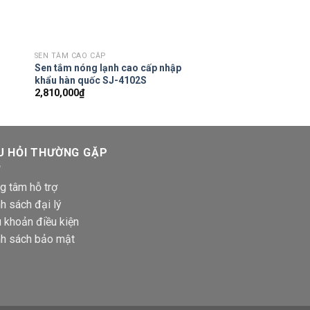
SEN TẮM CAO CẤP
Sen tắm nóng lạnh cao cấp nhập
khẩu hàn quốc SJ-4102S
2,810,000
₫
U HỎI THƯỜNG GẶP
g tâm hỗ trợ
h sách đại lý
 khoản điều kiện
nh sách bảo mật