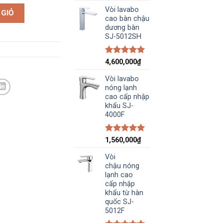
Vòi lavabo
 GIỎ
cao bàn chậu
dương bàn
SJ-5012SH
5.00
trên 5
4,600,000
₫
Vòi lavabo
nóng lạnh
cao cấp nhập
khẩu SJ-
4000F
5.00
trên 5
1,560,000
₫
Vòi
chậu nóng
lạnh cao
cấp nhập
khẩu từ hàn
quốc SJ-
5012F