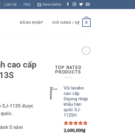
Liên hệ
FAQ
Newsletter
0
ĐĂNG NHẬP
GIỎ HÀNG /
0
₫
nh cao cấp
TOP RATED
PRODUCTS
113S
Vòi lavabo
cao cấp
Sejong nhập
khẩu hàn
p SJ-113S được
quốc SJ-
 quốc.
112SH
ành 5 năm
5.00
trên 5
2,600,000
₫