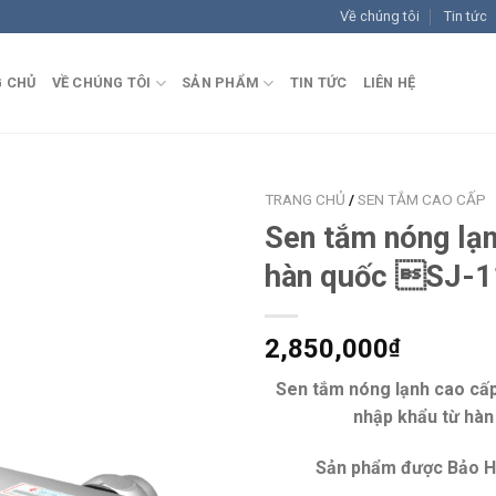
Về chúng tôi
Tin tức
 CHỦ
VỀ CHÚNG TÔI
SẢN PHẨM
TIN TỨC
LIÊN HỆ
TRANG CHỦ
/
SEN TẮM CAO CẤP
Sen tắm nóng lạ
Add to
hàn quốc SJ-
Wishlist
2,850,000
₫
Sen tắm nóng lạnh cao cấ
nhập khẩu từ hàn
Sản phẩm được Bảo H