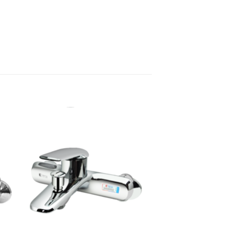
to
Add to
ist
Wishlist