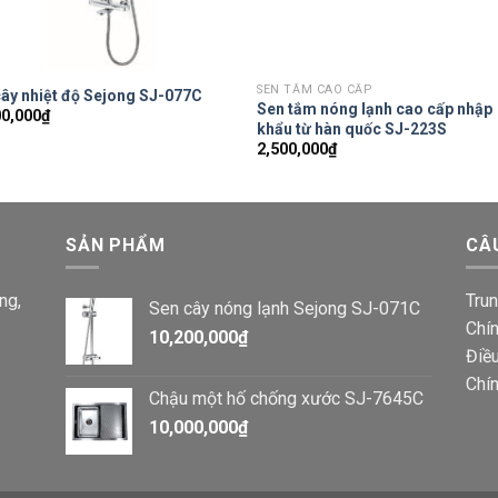
SEN TẮM CAO CẤP
cây nhiệt độ Sejong SJ-077C
Sen tắm nóng lạnh cao cấp nhập
00,000
₫
khẩu từ hàn quốc SJ-223S
2,500,000
₫
SẢN PHẨM
CÂ
ng,
Trun
Sen cây nóng lạnh Sejong SJ-071C
Chín
10,200,000
₫
Điều
Chí
Chậu một hố chống xước SJ-7645C
10,000,000
₫