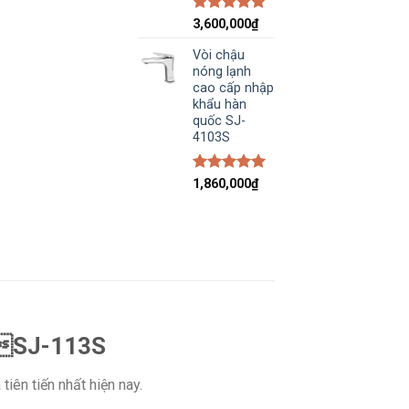
5.00
trên 5
3,600,000
₫
Vòi chậu
nóng lạnh
cao cấp nhập
khẩu hàn
quốc SJ-
4103S
5.00
trên 5
1,860,000
₫
u SJ-113S
iên tiến nhất hiện nay.