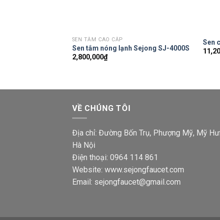
SEN TẮM CAO CẤP
Sen 
Sen tắm nóng lạnh Sejong SJ-4000S
11,2
2,800,000
₫
VỀ CHÚNG TÔI
Địa chỉ: Đường Bốn Trụ, Phượng Mỹ, Mỹ Hư
Hà Nội
Điện thoại: 0964 114 861
Website: www.sejongfaucet.com
Email: sejongfaucet@gmail.com