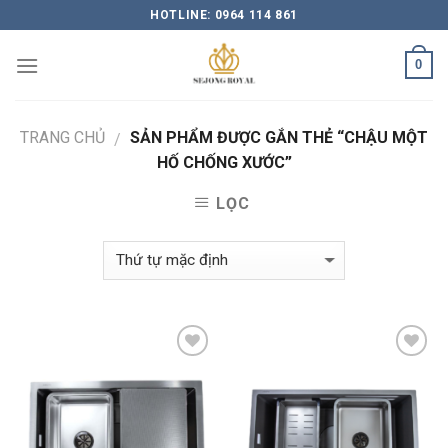
Skip
HOTLINE: 0964 114 861
to
content
0
TRANG CHỦ
SẢN PHẨM ĐƯỢC GẮN THẺ “CHẬU MỘT
/
HỐ CHỐNG XƯỚC”
LỌC
Add to
Add to
Wishlist
Wishlist