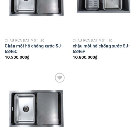
CHẬU RỬA BÁT MỘT HỐ
CHẬU RỬA BÁT MỘT HỐ
Chậu một hố chống xước SJ-
chậu một hố chống xước SJ-
6846C
6846P
10,500,000
₫
10,800,000
₫
Add to
Wishlist