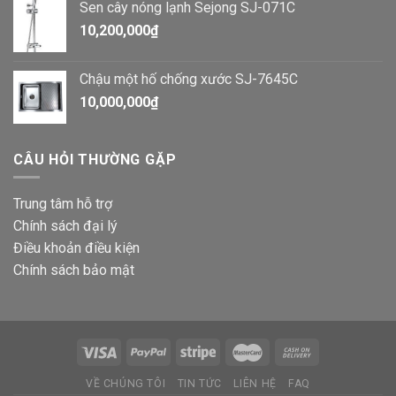
Sen cây nóng lạnh Sejong SJ-071C
10,200,000
₫
Chậu một hố chống xước SJ-7645C
10,000,000
₫
CÂU HỎI THƯỜNG GẶP
Trung tâm hỗ trợ
Chính sách đại lý
Điều khoản điều kiện
Chính sách bảo mật
VỀ CHÚNG TÔI
TIN TỨC
LIÊN HỆ
FAQ